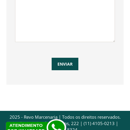
2025 - Revo Marcenaria | Todos os direitos reservados.
Av. Dr. Luís Arrobas Martins, 222 | (11) 4105-0213 |
97032-8324