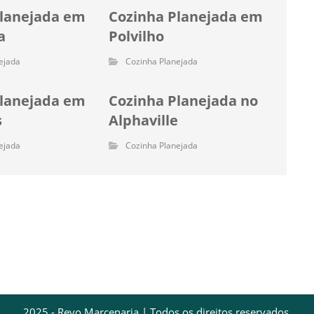
Planejada em
Cozinha Planejada em
a
Polvilho
ejada
Cozinha Planejada
Planejada em
Cozinha Planejada no
s
Alphaville
ejada
Cozinha Planejada
2025 - Revo Marcenaria | Todos os direitos reservados.