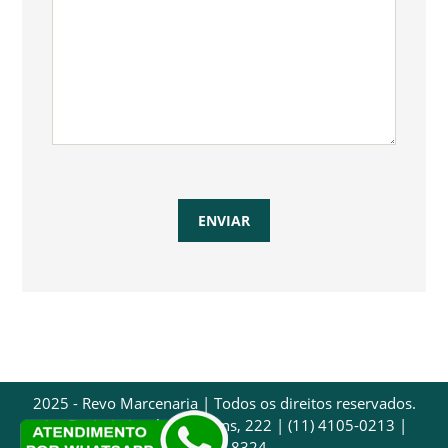
2025 - Revo Marcenaria | Todos os direitos reservados.
Av. Dr. Luís Arrobas Martins, 222 | (11) 4105-0213 |
97032-8324