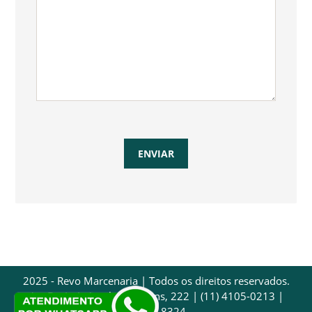
2025 - Revo Marcenaria | Todos os direitos reservados.
Av. Dr. Luís Arrobas Martins, 222 | (11) 4105-0213 |
97032-8324