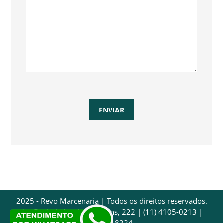
2025 - Revo Marcenaria | Todos os direitos reservados.
Av. Dr. Luís Arrobas Martins, 222 | (11) 4105-0213 |
97032-8324