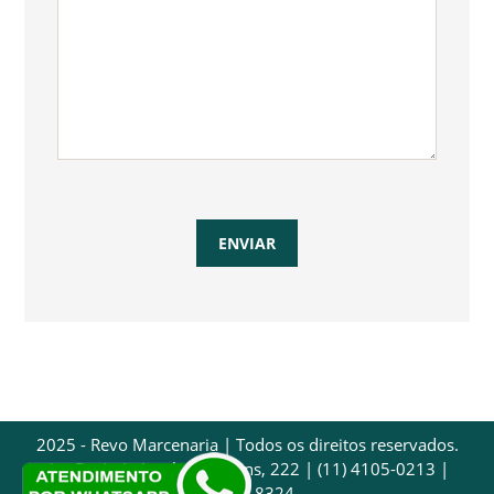
2025 - Revo Marcenaria | Todos os direitos reservados.
Av. Dr. Luís Arrobas Martins, 222 | (11) 4105-0213 |
97032-8324