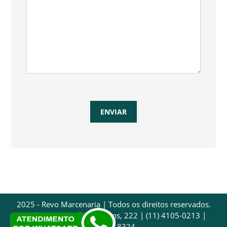
2025 - Revo Marcenaria | Todos os direitos reservados.
Av. Dr. Luís Arrobas Martins, 222 | (11) 4105-0213 |
97032-8324